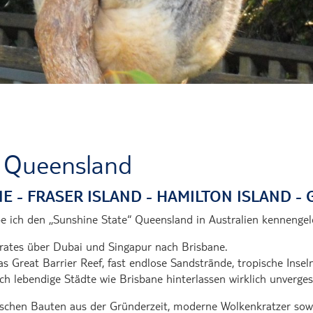
Übernachtung in der Wüste Maro
Mit Schweinen baden
" Queensland
E - FRASER ISLAND - HAMILTON ISLAND - 
 ich den ,,Sunshine State“ Queensland in Australien kennengel
irates über Dubai und Singapur nach Brisbane.
Great Barrier Reef, fast endlose Sandstrände, tropische Insel
h lebendige Städte wie Brisbane hinterlassen wirklich unverges
ischen Bauten aus der Gründerzeit, moderne Wolkenkratzer sow