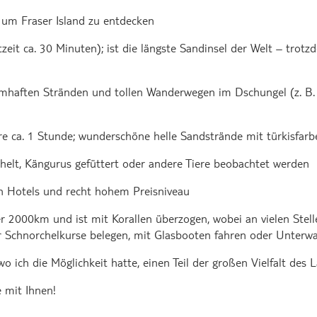
 um Fraser Island zu entdecken
eit ca. 30 Minuten); ist die längste Sandinsel der Welt – trot
umhaften Stränden und tollen Wanderwegen im Dschungel (z. 
e ca. 1 Stunde; wunderschöne helle Sandstrände mit türkisfar
helt, Kängurus gefüttert oder andere Tiere beobachtet werden
n Hotels und recht hohem Preisniveau
er 2000km und ist mit Korallen überzogen, wobei an vielen Stell
r Schnorchelkurse belegen, mit Glasbooten fahren oder Unte
 ich die Möglichkeit hatte, einen Teil der großen Vielfalt des 
 mit Ihnen!