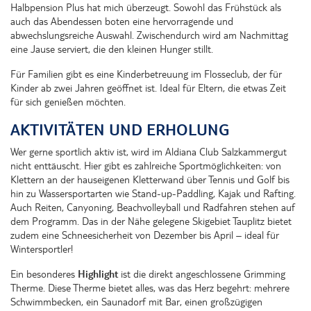
Halbpension Plus hat mich überzeugt. Sowohl das Frühstück als
auch das Abendessen boten eine hervorragende und
abwechslungsreiche Auswahl. Zwischendurch wird am Nachmittag
eine Jause serviert, die den kleinen Hunger stillt.
Für Familien gibt es eine Kinderbetreuung im Flosseclub, der für
Kinder ab zwei Jahren geöffnet ist. Ideal für Eltern, die etwas Zeit
für sich genießen möchten.
AKTIVITÄTEN UND ERHOLUNG
Wer gerne sportlich aktiv ist, wird im Aldiana Club Salzkammergut
nicht enttäuscht. Hier gibt es zahlreiche Sportmöglichkeiten: von
Klettern an der hauseigenen Kletterwand über Tennis und Golf bis
hin zu Wassersportarten wie Stand-up-Paddling, Kajak und Rafting.
Auch Reiten, Canyoning, Beachvolleyball und Radfahren stehen auf
dem Programm. Das in der Nähe gelegene Skigebiet Tauplitz bietet
zudem eine Schneesicherheit von Dezember bis April – ideal für
Wintersportler!
Ein besonderes
Highlight
ist die direkt angeschlossene Grimming
Therme. Diese Therme bietet alles, was das Herz begehrt: mehrere
Schwimmbecken, ein Saunadorf mit Bar, einen großzügigen