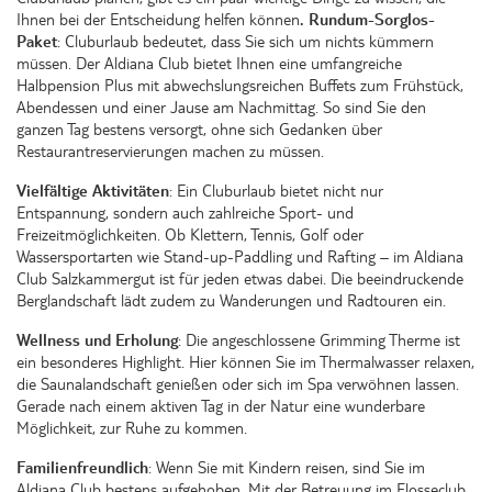
Ihnen bei der Entscheidung helfen können
. Rundum-Sorglos-
Paket
: Cluburlaub bedeutet, dass Sie sich um nichts kümmern
müssen. Der Aldiana Club bietet Ihnen eine umfangreiche
Halbpension Plus mit abwechslungsreichen Buffets zum Frühstück,
Abendessen und einer Jause am Nachmittag. So sind Sie den
ganzen Tag bestens versorgt, ohne sich Gedanken über
Restaurantreservierungen machen zu müssen.
Vielfältige Aktivitäten
: Ein Cluburlaub bietet nicht nur
Entspannung, sondern auch zahlreiche Sport- und
Freizeitmöglichkeiten. Ob Klettern, Tennis, Golf oder
Wassersportarten wie Stand-up-Paddling und Rafting – im Aldiana
Club Salzkammergut ist für jeden etwas dabei. Die beeindruckende
Berglandschaft lädt zudem zu Wanderungen und Radtouren ein.
Wellness und Erholung
: Die angeschlossene Grimming Therme ist
ein besonderes Highlight. Hier können Sie im Thermalwasser relaxen,
die Saunalandschaft genießen oder sich im Spa verwöhnen lassen.
Gerade nach einem aktiven Tag in der Natur eine wunderbare
Möglichkeit, zur Ruhe zu kommen.
Familienfreundlich
: Wenn Sie mit Kindern reisen, sind Sie im
Aldiana Club bestens aufgehoben. Mit der Betreuung im Flosseclub