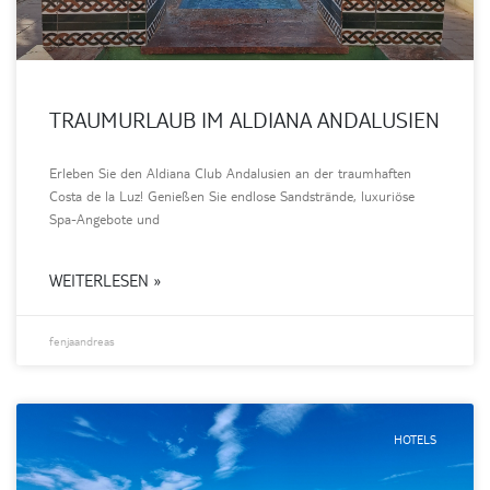
TRAUMURLAUB IM ALDIANA ANDALUSIEN
Erleben Sie den Aldiana Club Andalusien an der traumhaften
Costa de la Luz! Genießen Sie endlose Sandstrände, luxuriöse
Spa-Angebote und
WEITERLESEN »
fenjaandreas
HOTELS