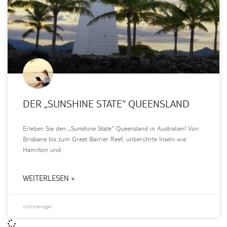
DER „SUNSHINE STATE“ QUEENSLAND
Erleben Sie den ,,Sunshine State“ Queensland in Australien! Von
Brisbane bis zum Great Barrier Reef, unberührte Inseln wie
Hamilton und
WEITERLESEN »
victoriavogel