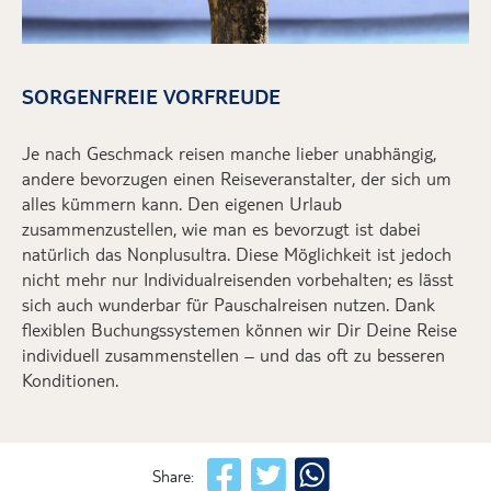
SORGENFREIE VORFREUDE
Je nach Geschmack reisen m
anche lieber unabhängig,
andere bevorzugen einen Reiseveranstalter, der sich um
alles kümmern kann. Den eigenen Urlaub
zusammen
zu
stellen
, wie man es bevorzugt
ist
dabei
natürlich
das Nonplusultra. Diese Möglichkeit ist jedoch
nicht mehr
nur
Individualreisenden vorbehalten; es lässt
sich auch wunderbar für Pauschalreisen nutzen.
Dank
flexiblen Buchungssystemen
können wir
D
ir
D
eine Reise
individuell zusammenstellen
– und das oft
zu
besseren
Konditionen.
Share: