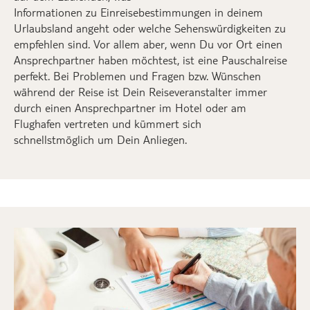
Informationen
zu
Einreisebestimmungen in deinem
Urlaubsland
angeht
oder
welche Sehenswürdigkeiten zu
empfehlen sind
.
Vor allem aber,
wenn
D
u vor Ort einen
Ansprechpartner haben möchtest
,
ist eine Pauschalreise
perfekt.
Bei Problemen und Fragen bzw. Wünschen
während der Reise
ist
D
ein
Re
iseveranstalter
immer
durch einen Ansprechpartner im Hotel
oder
am
Flughafen
vertreten und kümmert
sich
schnellstmöglich
um
D
ein
Anliegen.