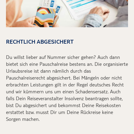
RECHTLICH ABGESICHERT
Du willst lieber auf Nummer sicher gehen? Auch dann
bietet sich eine Pauschalreise bestens an.
Die organisierte
Urlaubsreise ist dann nämlich durch das
Pauschalreiserecht abgesichert.
Bei Mängeln oder nicht
erbrachten Leistungen
gilt in der Regel deutsches Recht
und wir
kümmern uns um
einen Schadensersatz.
Auch
falls
D
ein Reisever
anstalter
Insolvenz beantragen sollte,
bist
D
u abgesichert
und bekommst
D
eine Reisekosten
erstattet bzw. musst
D
ir um
D
eine Rückreise keine
Sorgen machen.