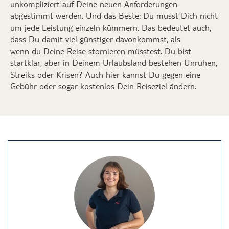
unkompliziert
auf
D
eine neuen Anforderungen
a
bgestimmt
werden.
Und das
B
este:
D
u musst
D
ich nicht
um jede Leistung einzeln kümmern.
Das
bedeutet auch,
dass
D
u
damit viel günstiger
davon
kommst
, als
wenn
du
D
eine
Reise stornieren müsste
st
.
Du bist
startklar
,
aber in
D
einem Urlaubsland bestehen Unruhen,
Streiks oder Krisen? Auch hier kannst
D
u gegen eine
Gebühr
oder sogar kostenlos
D
ein
R
eiseziel ändern
.