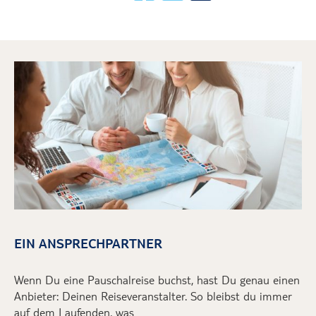
EIN ANSPRECHPARTNER
Wenn
D
u eine Pauschalreise buchst, hast
D
u genau einen
A
nbieter
:
D
ein
en
Reiseveranstalter
.
So bleibst du immer
auf dem Laufenden, was