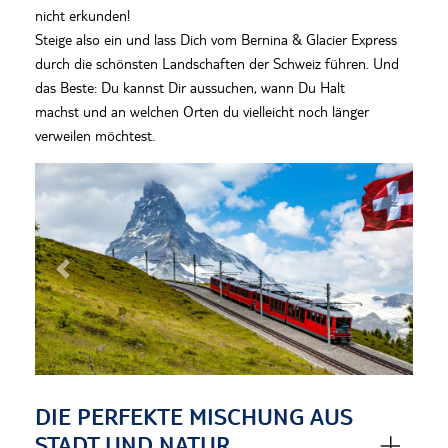
nicht erkunden
!
Steige also ein und lass Dich vom Bernina & Glacier Express
durch die schönsten Landschaften
der Schweiz
führen. Und
das Beste:
Du kannst Dir
aussuchen,
wann Du
Halt
machst
und
an
welche
n
Ort
en
du vielleicht
noch länger
verweilen möchtest
.
Previous
Next
DIE PERFEKTE MISCHUNG AUS
STADT UND NATUR