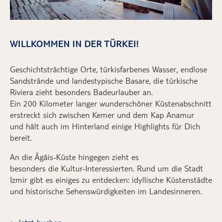
WILLKOMMEN IN DER TÜRKEI!
Geschichtsträchtige Orte, türkisfarbenes Wasser, endlose
Sandstrände und
landestypische Basare, die türkische
Riviera
zieht besonders Badeurlauber an.
Ein 200 Kilometer langer wunderschöner Küstenabschnitt
erstreckt sich zwischen Kemer und dem Kap Anamur
und
hält auch im Hinterland einige Highlights für Dich
bereit.
An d
ie
Ägäis-Küste
hingegen
zieht
es
besonders
die
Kultur-Interessierte
n
.
Rund um die Stadt
Izmir gibt es einiges zu entdecken: idyllische Küstenstädte
und historische Sehenswürdigkeiten im Landesinneren.