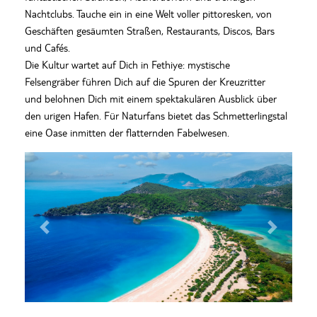
Nachtclubs. Tauch
e
ein in eine Welt voller pittoresken, von
Geschäften gesäumten Straßen, Restaurants, Discos, Bars
und Cafés
.
Die Kultur wartet auf Dich in
Fethiye
:
mystische
Felsengräber
führen
D
ich auf die Spuren
der Kreuzritter
und
belohnen
Dich
mit
eine
m
spektakulären Ausblick über
den u
rigen Hafen
.
F
ür
Naturfans
bietet
das Schmetterlingstal
eine Oase
inmitten
der flatternden
Fabelwesen.
Previous
Next