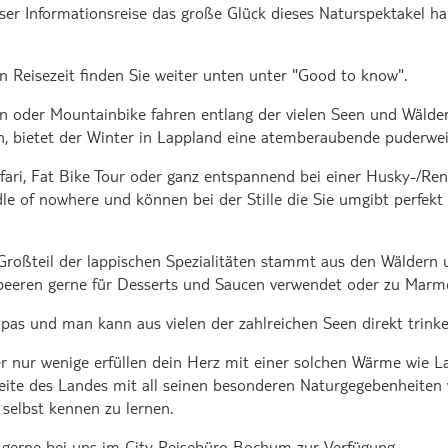
eser Informationsreise das große Glück dieses Naturspektakel 
 Reisezeit finden Sie weiter unten unter "Good to know".
der Mountainbike fahren entlang der vielen Seen und Wälder,
n, bietet der Winter in Lappland eine atemberaubende puderwe
ari, Fat Bike Tour oder ganz entspannend bei einer Husky-/Rent
iddle of nowhere und können bei der Stille die Sie umgibt perfe
Großteil der lappischen Spezialitäten stammt aus den Wäldern
dbeeren gerne für Desserts und Saucen verwendet oder zu Marme
pas und man kann aus vielen der zahlreichen Seen direkt trinke
aber nur wenige erfüllen dein Herz mit einer solchen Wärme wie
Weite des Landes mit all seinen besonderen Naturgegebenheiten 
selbst kennen zu lernen.
r gerne bei uns im City Reisebüro Bochum zur Verfügung.