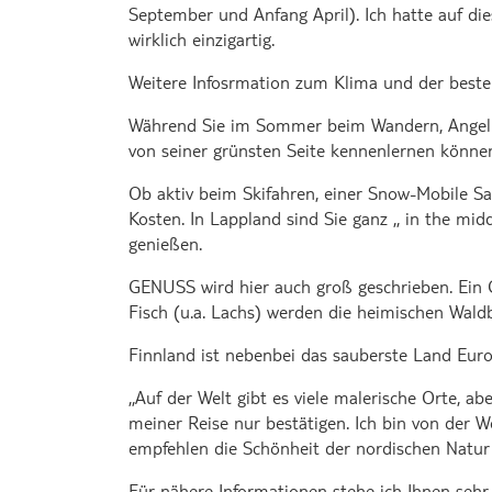
September und Anfang April). Ich hatte auf di
wirklich einzigartig.
Weitere Infosrmation zum Klima und der besten
Während Sie im Sommer beim Wandern, Angeln o
von seiner grünsten Seite kennenlernen könne
Ob aktiv beim Skifahren, einer Snow-Mobile Saf
Kosten. In Lappland sind Sie ganz ,, in the m
genießen.
GENUSS wird hier auch groß geschrieben. Ein 
Fisch (u.a. Lachs) werden die heimischen Wal
Finnland ist nebenbei das sauberste Land Euro
,,Auf der Welt gibt es viele malerische Orte, 
meiner Reise nur bestätigen. Ich bin von der 
empfehlen die Schönheit der nordischen Natur 
Für nähere Informationen stehe ich Ihnen seh