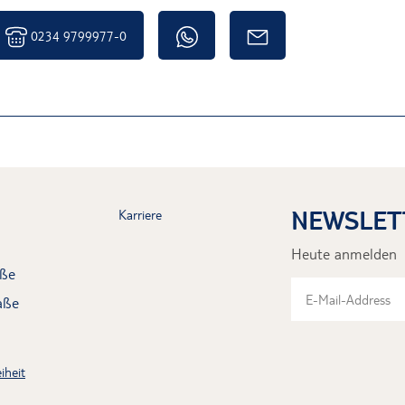
0234 9799977-0
NEWSLET
Karriere
Heute anmelden
aße
aße
iheit